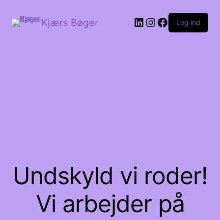
LinkedIn
Instagram
Facebook
Kjærs Bøger
Log ind
Undskyld vi roder!
Vi arbejder på