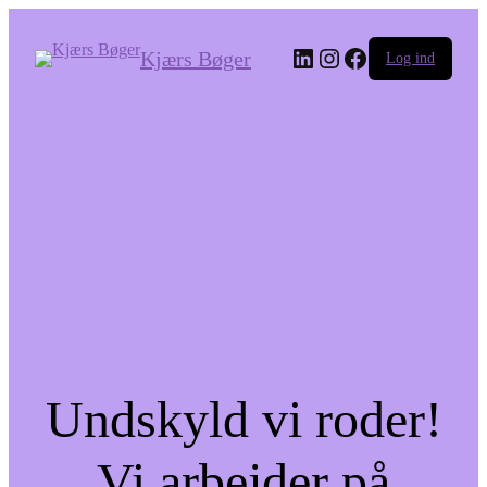
LinkedIn
Instagram
Facebook
Kjærs Bøger
Log ind
Undskyld vi roder!
Vi arbejder på