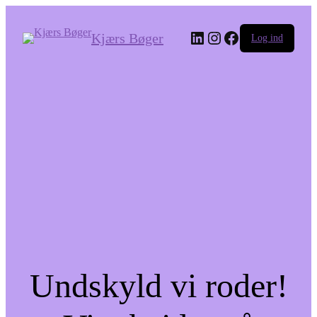
LinkedIn
Instagram
Facebook
Kjærs Bøger
Log ind
Undskyld vi roder!