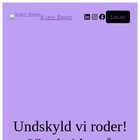
LinkedIn
Instagram
Facebook
Kjærs Bøger
Log ind
Undskyld vi roder!