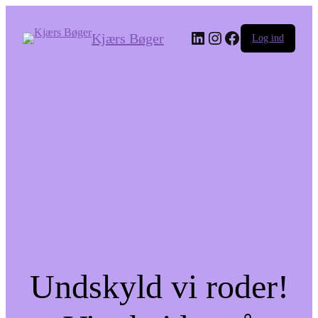
LinkedIn
Instagram
Facebook
Kjærs Bøger
Log ind
Undskyld vi roder!