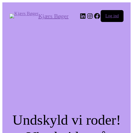
LinkedIn
Instagram
Facebook
Kjærs Bøger
Log ind
Undskyld vi roder!