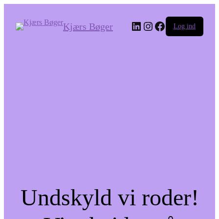
LinkedIn
Instagram
Facebook
Kjærs Bøger
Log ind
Undskyld vi roder!