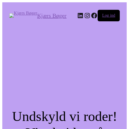
LinkedIn
Instagram
Facebook
Kjærs Bøger
Log ind
Undskyld vi roder!