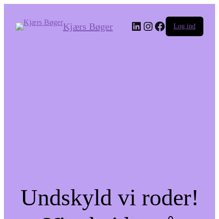
LinkedIn
Instagram
Facebook
Kjærs Bøger
Log ind
Undskyld vi roder!