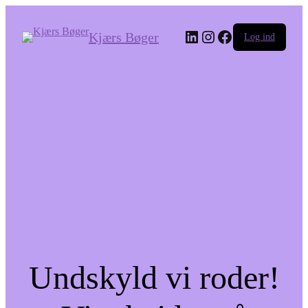
LinkedIn
Instagram
Facebook
Kjærs Bøger
Log ind
Undskyld vi roder!