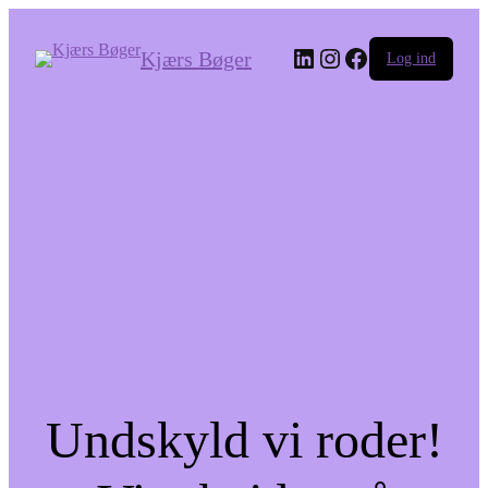
LinkedIn
Instagram
Facebook
Kjærs Bøger
Log ind
Undskyld vi roder!