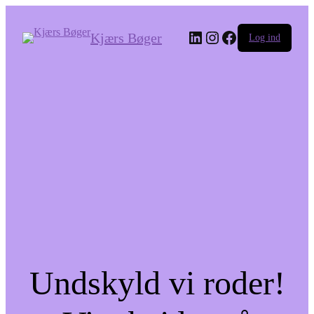
LinkedIn
Instagram
Facebook
Kjærs Bøger
Log ind
Undskyld vi roder!