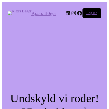
LinkedIn
Instagram
Facebook
Kjærs Bøger
Log ind
Undskyld vi roder!