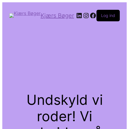
LinkedIn
Instagram
Facebook
Kjærs Bøger
Log ind
Undskyld vi
roder! Vi