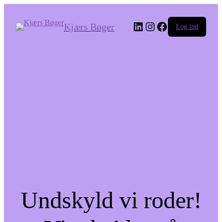
LinkedIn
Instagram
Facebook
Kjærs Bøger
Log ind
Undskyld vi roder!