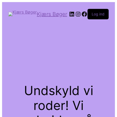
LinkedIn
Instagram
Facebook
Kjærs Bøger
Log ind
Undskyld vi
roder! Vi