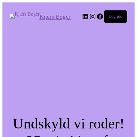
LinkedIn
Instagram
Facebook
Kjærs Bøger
Log ind
Undskyld vi roder!