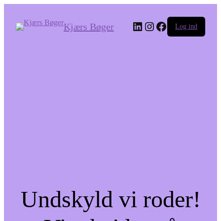
LinkedIn
Instagram
Facebook
Kjærs Bøger
Log ind
Undskyld vi roder!