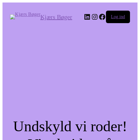
LinkedIn
Instagram
Facebook
Kjærs Bøger
Log ind
Undskyld vi roder!