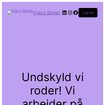
LinkedIn
Instagram
Facebook
Kjærs Bøger
Log ind
Undskyld vi
roder! Vi
arbejder på