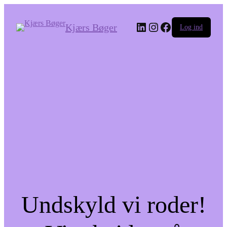
LinkedIn
Instagram
Facebook
Kjærs Bøger
Log ind
Undskyld vi roder!