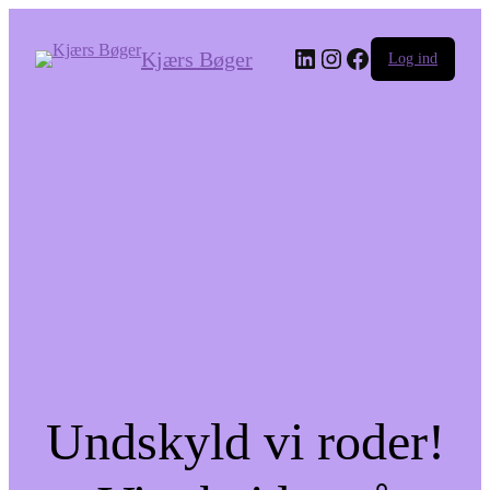
LinkedIn
Instagram
Facebook
Kjærs Bøger
Log ind
Undskyld vi roder!