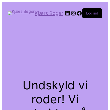
LinkedIn
Instagram
Facebook
Kjærs Bøger
Log ind
Undskyld vi
roder! Vi